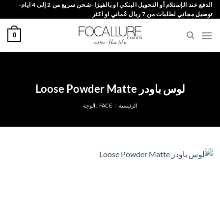
خطي
الدفع عند الإستلام أو التحويل البنكي او بالفيزا -شحن سريع من 2 إلى 4 ايام-
توصيل مجاني لطلبات من 7 ريال عُماني او اكثر
لمحتوى
0
لوس باودر Loose Powder Matte
الرئيسية
/
FACE .. الوجة