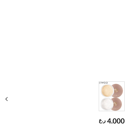
4.000
ر.ع