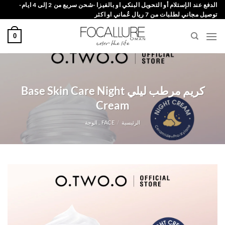
خطي
الدفع عند الإستلام أو التحويل البنكي او بالفيزا -شحن سريع من 2 إلى 4 ايام-
توصيل مجاني لطلبات من 7 ريال عُماني او اكثر
لمحتوى
0
كريم مرطب ليلي Base Skin Care Night
Cream
الرئيسية
/
FACE .. الوجة