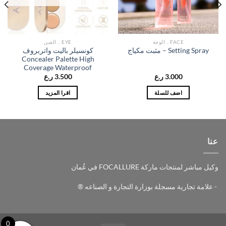
FACE .. الوجة
EYE .. العين
كونسيلر باليت واتربروف
Setting Spray – مثبت مكياج
Concealer Palette High
Coverage Waterproof
3.000
ر.ع
3.500
ر.ع
اضف للسلة
اقرا المزيد
عنا
وكيل مباشر لمنتجات ماركة FOCALLURE في عُمان
- علامة تجارية مسجلة بوزارة التجارة و الصناعه ®
0