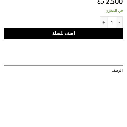
2.500
ر.ع
في المخزن
غسول الجسم المنعش للبشرة المعرضة لحب الشباب من سكينيفر، بحمض الساليسيليك
اضف للسلة
الوصف