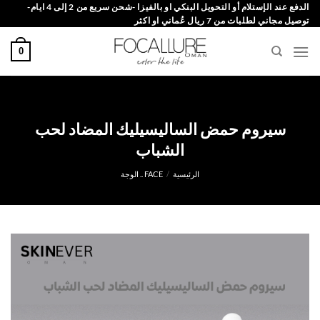
خطي
الدفع عند الإستلام أو التحويل البنكي او بالفيزا -شحن سريع من 2 إلى 4 ايام-
توصيل مجاني لطلبات من 7 ريال عُماني او اكثر
لمحتوى
0
سيروم حمض الساليسيليك المضاد لحب
الشباب
الرئيسية
/
FACE .. الوجة