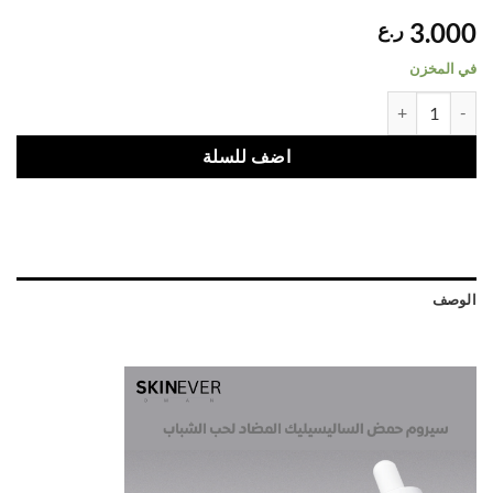
3.000
ر.ع
في المخزن
سيروم حمض الساليسيليك المضاد لحب الشباب quantity
اضف للسلة
الوصف