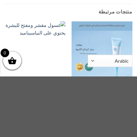
منتجات مرتبطة
0
FACE .. الوجة
FACE .. الوجة
كريم تبيض منطقة الابط و
غسول مقشر ومفتح للبشرة
يتحكم في افرازات العرق
يحتوي على النياسيناميد
3.000
ر.ع
3.000
ر.ع
اضف للسلة
اضف للسلة