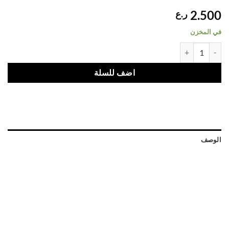
2.500
ر.ع
في المخزن
بلسم مضاد للتجعد غني بالأحماض الأمينية بتركيز 10 أضعاف quantity
اضف للسلة
الوصف